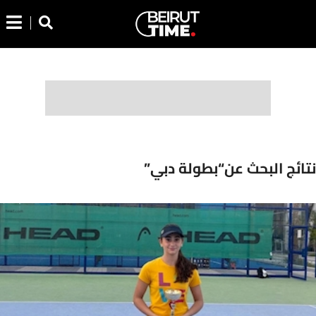
نتائج البحث عن“بطولة دبي”