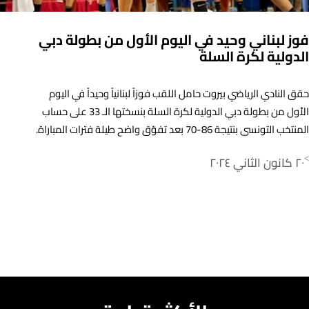
فوز لبناني وحيد في اليوم الأول من بطولة دبي
الدولية لكرة السلة
حقق النادي الرياضي بيروت حامل اللقب فوزاً لبنانياً وحيداً في اليوم
الأول من بطولة دبي الدولية لكرة السلة بنسختها الـ 33 على حساب
المنتخب التونسي بنتيجة 86-70 بعد تفوّق واضح طيلة فترات المباراة.
٢٠ كانون الثاني ٢٠٢٤
>