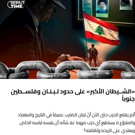
«الشــيطان الأكبر» على حدود لـبـنـان وفلســطين
جنوباً
ألم يقتنع الحزب حتى الآن أنّ لبنان الضارب عميقاً في التاريخ والمتعدّد
والمتنوّع لا يستطيع أي حزب مهما علا شأنه أن يلبسه لباسه الخاص
ويعتدي على تاريخه وثقافته؟