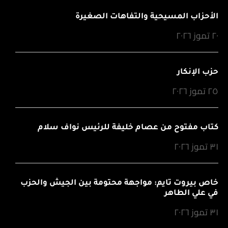
الأحزاب المسيحية والتفاهات الصغيرة
٢٠ تموز ٢٠٢٦
حزب الإنكار
٢٥ تموز ٢٠٢٦
كتاب مفتوح من عصام خليفة للرئيس نواف سلام
٣١ تموز ٢٠٢٦
خاص بيروت تايم: مواجهة محتومة بين الجيش والحزب
في علي الطاهر
٣١ تموز ٢٠٢٦