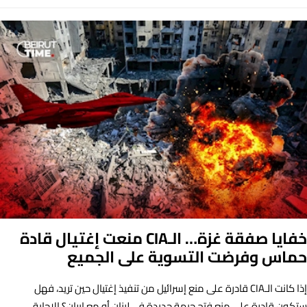
خفايا صفقة غزة… الـCIA منعت إغتيال قادة
حماس وفرضت التسوية على الجميع
إذا كانت الـCIA قادرة على منع إسرائيل من تنفيذ إغتيال حين تريد، فهل
ستكون قادرة على منع فتح جبهة جديدة في لبنان أو مع إيران؟ الإجابة