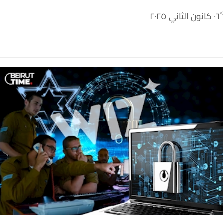
٠٦ كانون الثاني ٢٠٢٥
>