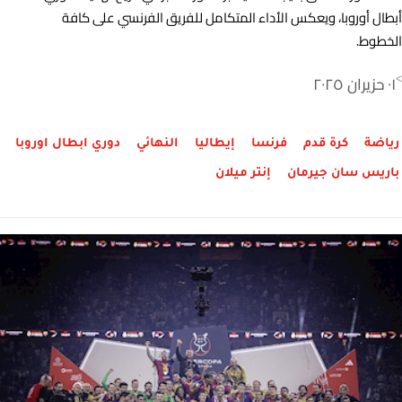
أبطال أوروبا، ويعكس الأداء المتكامل للفريق الفرنسي على كافة
الخطوط.
٠١ حزيران ٢٠٢٥
>
رياضة
كرة قدم
فرنسا
إيطاليا
النهائي
دوري ابطال اوروبا
باريس سان جيرمان
إنتر ميلان