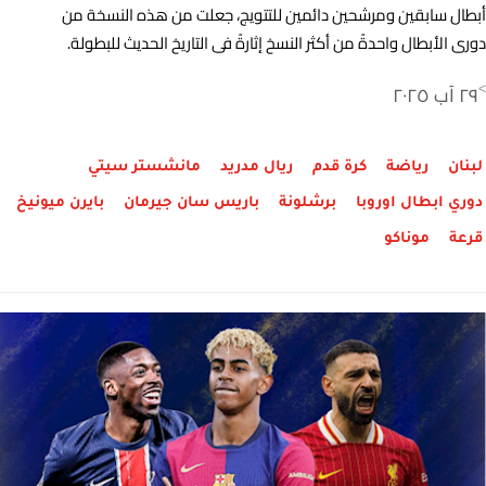
أبطال سابقين ومرشحين دائمين للتتويج، جعلت من هذه النسخة من
دوري الأبطال واحدةً من أكثر النسخ إثارةً في التاريخ الحديث للبطولة.
٢٩ آب ٢٠٢٥
>
لبنان
رياضة
كرة قدم
ريال مدريد
مانشستر سيتي
دوري ابطال اوروبا
برشلونة
باريس سان جيرمان
بايرن ميونيخ
قرعة
موناكو