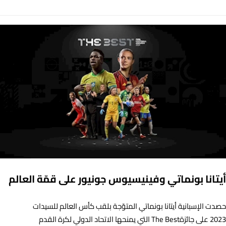
أيتانا بونماتي وفينيسيوس جونيور على قمّة العالم
حصدت الإسبانية أيتانا بونماتي المتوّجة بلقب كأس العالم للسيدات
2023 على جائزةThe Best التي يمنحها الاتحاد الدولي لكرة القدم