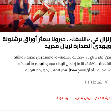
زلزال في «الليغا».. جيرونا يبعثر أوراق برشلونة
ويهدي الصدارة لريال مدريد
نحن أمام صراع بين «جمالية برشلونة» و«واقعية ريال مدريد»، والأيام
القادمة ستكشف لنا ما إذا كان الإبداع سيعود لترميم ما أفسدته
عثرة جيرونا، أم أنّ النتائج ستظلّ تنحاز للملكي حتى خط النهاية.
١٨ شباط ٢٠٢٦
>
كرة القدم
ريال مدريد
برشلونة