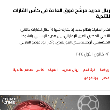
ريال مدريد مرشّح فوق العادة في كأس القارّات
للأندية
تقام البطولة بنظام جديد، إذ يشارك فيها 6 أبطال للقارات كالآتي:
الأهلي المصري، العين الإماراتي، ريال مدريد الإسباني، باتشوكا
المكسيكي، أوكلاند سيتي النيوزيلندي، وأخيرًا بوتافوغو البرازيلي.
٠٩ كانون الأول ٢٠٢٤
>
رياضة
كرة قدم
ريال مدريد
الفيفا
كأس العالم للأندية
قطر
بوتافوغو