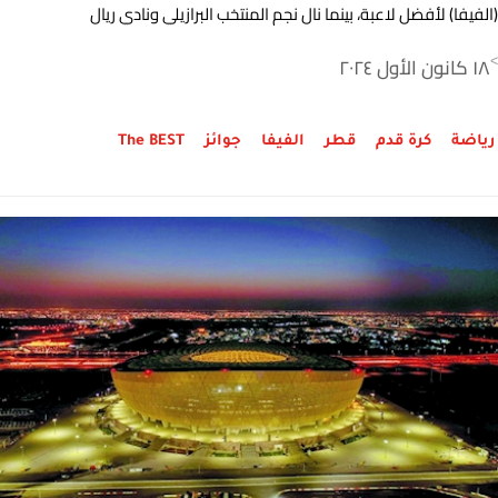
(الفيفا) لأفضل لاعبة، بينما نال نجم المنتخب البرازيلي ونادي ريال
مدريد فينيسيوس جونيور جائزة أفضل لاعب، وذلك خلال حفل جوائز
١٨ كانون الأول ٢٠٢٤
>
الفيفا لعام 2024 والذي استضافته العاصمة القطرية الدوحة بحضور
كوكبة من نجوم المستديرة الساحرة.
رياضة
كرة قدم
قطر
الفيفا
جوائز
The BEST