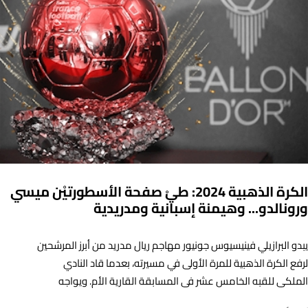
الكرة الذهبية 2024: طيْ صفحة الأسطورتيْن ميسي
ورونالدو... وهيمنة إسبانية ومدريدية
يبدو البرازيلي فينيسيوس جونيور مهاجم ريال مدريد من أبرز المرشحين
لرفع الكرة الذهبية للمرة الأولى في مسيرته، بعدما قاد النادي
الملكي للقبه الخامس عشر في المسابقة القارية الأم. ويواجه
فينيسيوس جونيور منافسة من العديد من زملائه في ريال على غرار