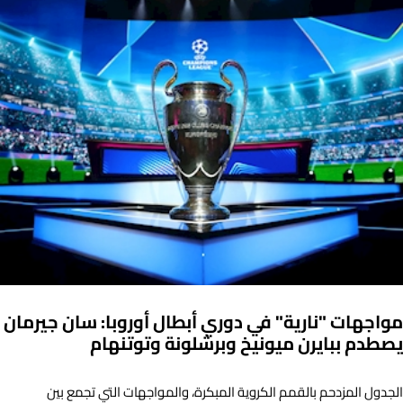
مواجهات "نارية" في دوري أبطال أوروبا: سان جيرمان
يصطدم ببايرن ميونيخ وبرشلونة وتوتنهام
الجدول المزدحم بالقمم الكروية المبكرة، والمواجهات التي تجمع بين