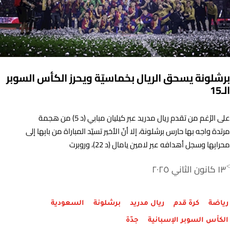
برشلونة يسحق الريال بخماسيّة ويحرز الكأس السوبر
الـ15
على الرّغم من تقدم ريال مدريد عبر كيليان مبابي (د 5) من هجمة
مرتدة واجه بها حارس برشلونة، إلا أنّ الأخير تسيّد المباراة من بابِها إلى
محرابِها وسجل أهدافه عبر لامين يامال (د 22)، وروبرت
ليفاندوفسكي من ضربة جزاء (د 36)، ورافينيا (د 39 و48)، وأليكس
١٣ كانون الثاني ٢٠٢٥
>
بالدي (د 45+9).
رياضة
كرة قدم
ريال مدريد
برشلونة
السعودية
الكأس السوبر الإسبانية
جدّة