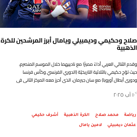
صلاح وحكيمي وديمبيلي ويامال أبرز المرشحين للكرة
الذهبية
وقدم الثنائي العربي أداءً مميزًا مع نادييهما خلال الموسم المنصرم،
حيث توّج حكيمي بالثلاثية التاريخيّة (الدوري الفرنسي وكأس فرنسا
ودوري أبطال أوروبا) مع سان جيرمان، الذي أحرز معه المركز الثاني في
كأس العالم للأندية. في المقابل، لعب صلاح دورًا أساسيًا في تتويج
١٠ آب ٢٠٢٥
>
ليفربول بلقب الدوري الإنكليزي الممتاز للمرة الـ20 في تاريخه. وتوّج
صلاح بجائزة أفضل لاعب في الدوري الإنكليزي الموسم الماضي،
للمرة الثالثة في تاريخه. كما توّج صلاح هدافًا للمسابقة للمرة الرابعة
رياضة
محمد صلاح
الكرة الذهبية
أشرف حكيمي
في مسيرته بالملاعب البريطانية، كما فاز بجائزة أفضل صانع للأهداف
عثمان ديمبيلي
لامين يامال
في المسابقة.