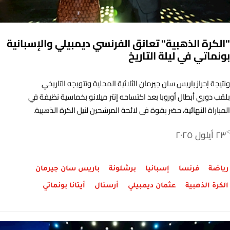
"الكرة الذهبية" تعانق الفرنسي ديمبيلي والإسبانية
بونماتي في ليلة التاريخ
ونتيجة إحراز باريس سان جيرمان الثلاثية المحلية وتتويجه التاريخي
بلقب دوري أبطال أوروبا بعد اكتساحه إنتر ميلانو بخماسية نظيفة في
المباراة النهائية، حضر بقوة في لائحة المرشحين لنيل الكرة الذهبية.
فقد ضمّت القائمة ثلاثين اسمًا بينهم سبعة لاعبين من الفريق
٢٣ أيلول ٢٠٢٥
>
الباريسي
رياضة
فرنسا
إسبانيا
برشلونة
باريس سان جيرمان
الكرة الذهبية
عثمان ديمبيلي
أرسنال
أيتانا بونماتي