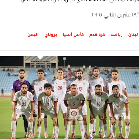
التي خاضها حتى الآن.
١٨ تشرين الثاني ٢٠٢٥
>
لبنان
رياضة
كرة قدم
كأس آسيا
بروناي
اليمن