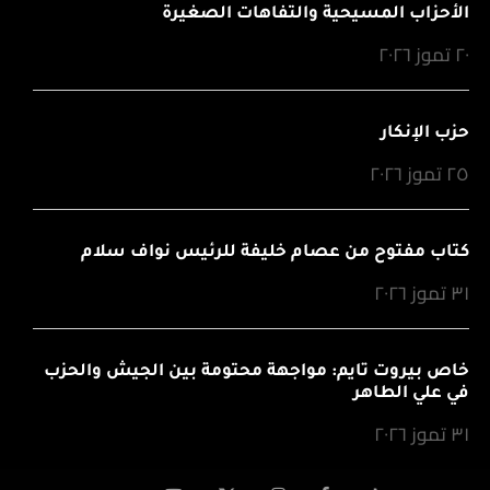
الأحزاب المسيحية والتفاهات الصغيرة
٢٠ تموز ٢٠٢٦
حزب الإنكار
٢٥ تموز ٢٠٢٦
كتاب مفتوح من عصام خليفة للرئيس نواف سلام
٣١ تموز ٢٠٢٦
خاص بيروت تايم: مواجهة محتومة بين الجيش والحزب
في علي الطاهر
٣١ تموز ٢٠٢٦