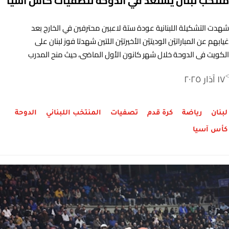
منتخب لبنان يستعدّ في الدوحة لتصفيات كأس آسيا
شهدت التشكيلة اللبنانية عودة ستة لاعبين محترفين في الخارج بعد
غيابهم عن المباراتيْن الوديتيْن الأخيرتيْن اللتين شهدتا فوز لبنان على
الكويت في الدوحة خلال شهر كانون الأول الماضي، حيث منح المدرب
رادولوفيتش فرصةً أكبر للاعبين الجدد والشباب الوافدين إلى المنتخب.
١٧ آذار ٢٠٢٥
>
لبنان
رياضة
كرة قدم
تصفيات
المنتخب اللبناني
الدوحة
كأس آسيا