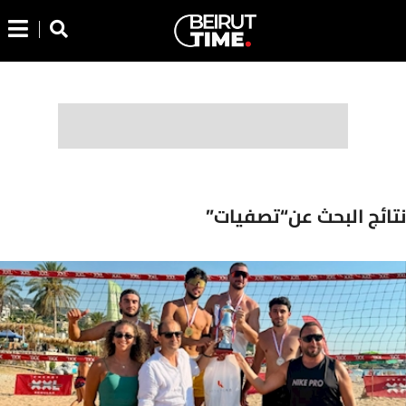
نتائج البحث عن“تصفيات”