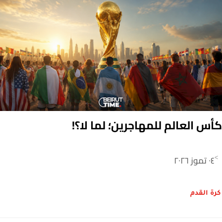
كأس العالم للمهاجرين؛ لما لا؟!
٠٤ تموز ٢٠٢٦
>
كرة القدم