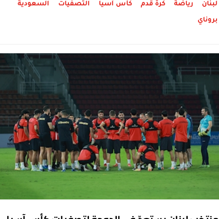
لبنان
رياضة
كرة قدم
كأس آسيا
التصفيات
السعودية
بروناي