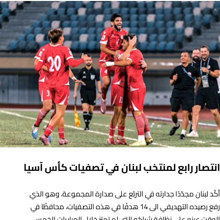
انتصار رابع لمنتخب لبنان في تصفيات كأس آسيا
أكّد لبنان مجدّدًا جدارته في التربّع على صدارة المجموعة، وهو الذي
رفع رصيده التهديفي الى 14 هدفًا في هذه التصفيات، محافظًا في
الوقت عينه على نظافة شباكه التي لم تهتز خلال المباريات الخمس