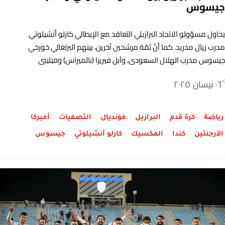
جيسوس
يحاول مسؤولو الاتحاد البرازيلي التعاقد مع الإيطالي كارلو أنشيلوتي
مدرب ريال مدريد. كما أنّ ثمّة مرشحين آخرين، بينهم البرتغالي خورخي
جيسوس مدرب الهلال السعودي، وآبل فيريرا (بالميراس) وفيليبي
لويس (فلامينغو).
٠٦ نيسان ٢٠٢٥
>
رياضة
كرة قدم
البرازيل
مونديال
التصفيات
أميركا
الأرجنتين
كندا
المكسيك
كارلو أنشيلوتي
جيسوس