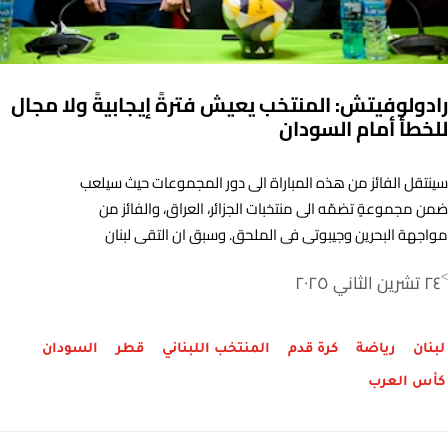
رادولوفيتش: المنتخب يعيش فترةً إيجابيةً ولا مجال
للخطأ أمام السودان
سينتقل الفائز من هذه المباراة الى دور المجموعات حيث سيلعب
ضمن مجموعةٍ تضمّه الى منتخبات الجزائر، العراق، والفائز من
مواجهة البحرين وجيبوتي في الملحق. وسبق ان التقى لبنان
والسودان في البطولة الماضية (2021)، وقد فاز "رجال الأرز" بهدفٍ
٢٤ تشرين الثاني ٢٠٢٥
>
وحيد في الدوحة.
لبنان
رياضة
كرة قدم
المنتخب اللبناني
قطر
السودان
كأس العرب