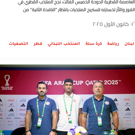
العاصمة القطرية الدوحة الخميس الفائت، نجح المنتخب القطري في
الفوز والثأر لخسارته لتستريح المنتخبات بانتظار "النافذة الثانية" من
التصفيات التي ستقام في أواخر شباط المقبل.
٠١ كانون الأول ٢٠٢٥
>
لبنان
رياضة
كرة سلة
المنتخب اللبناني
قطر
التصفيات