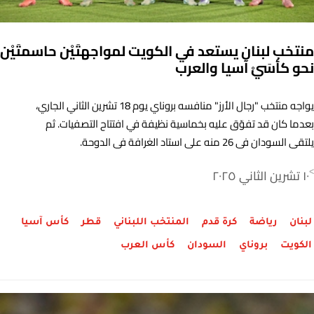
منتخب لبنان يستعد في الكويت لمواجهتَيْن حاسمتَيْن
نحو كأسَيْ آسيا والعرب
يواجه منتخب "رجال الأرز" منافسه بروناي يوم 18 تشرين الثاني الجاري،
بعدما كان قد تفوّق عليه بخماسية نظيفة في افتتاح التصفيات. ثم
يلتقي السودان في 26 منه على استاد الغرافة في الدوحة.
١٠ تشرين الثاني ٢٠٢٥
>
لبنان
رياضة
كرة قدم
المنتخب اللبناني
قطر
كأس آسيا
الكويت
بروناي
السودان
كأس العرب