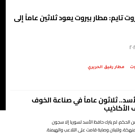
٠
ت تايم: مطار بيروت يعود ثلاثين عاماً إلى
ا
٠
ح
٥
وت
مطار رفيق الحريري
ك
سد.. ثلاثون عاماً في صناعة الخوف
١
الأكاذيب
ن الحكم، لم يترك حافظ الأسد لسوريا إلا سجون
ة، وللبنان وصاية قامت على التلاعب والهيمنة.