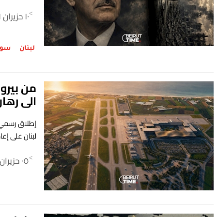
١٠ حزيران ٢٠٢٦
>
لبنان
سور
من بيرو
الى رها
إطلاق رسمي غد
لبنان على إعا
٠٥ حزيران ٢٠٢٦
>