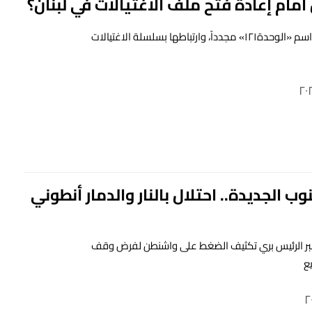
مام إعادة فتح ملف الاغتيالات في لبنان؟
تقارير تتداول اسم «الوحدة١٢١» مجدداً، وارتباطها بسلسلة الاغتيالات
وب الجديدة.. احتلال بالنار والدمار أنطوني
بر الرئيس بري تكثيف الضغط على واشنطن لفرض وقف
ع