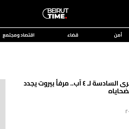
أمن
قضاء
اقتصاد ومجتمع
في الذكرى السادسة لـ ٤ آب.. مرفأ بيروت يجدد
ضحاياه