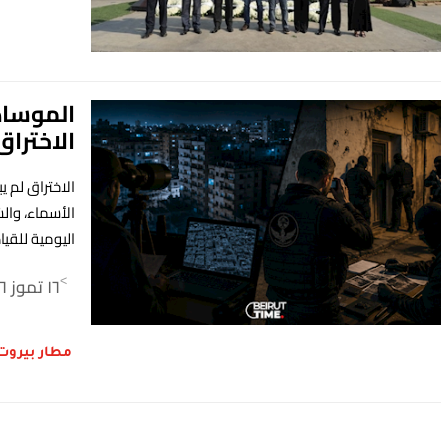
الموساد
الاختراق
الاختراق لم ي
الأسماء، وال
اليومية للقيا
١٦ تموز ٢٠٢٦
>
مطار بيروت 