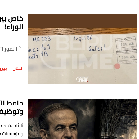
خاص بيرو
الوراء!
١٠ تموز ٢٠٢٦
>
لبنان
بير
حافظ الأ
وتوظيف 
ثلاثة عقود م
ومؤسسات منهك