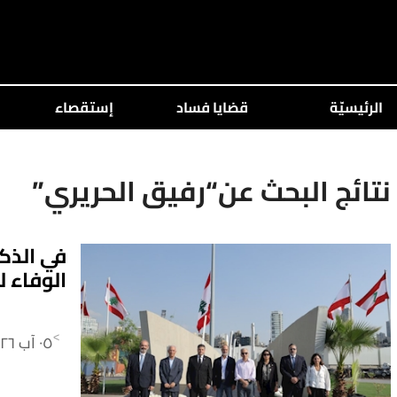
الرئيسيّة
قضايا فساد
إستقصاء
نتائج البحث عن“رفيق الحريري”
الوفاء ل
٠٥ آب ٢٠٢٦
>