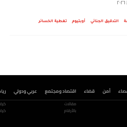
ة
التدقيق الجنائي
أوبتيوم
تغطية الخسائر
صاء
أمن
قضاء
اقتصاد ومجتمع
عربي ودولي
ريا
مقالات
كرة
بالأرقام
كرة 