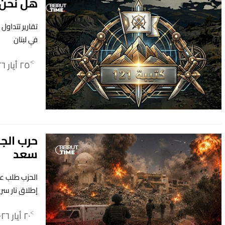
هل نحن أ
في لبنان
٢٥ أيار ٢٠٢٦
>
حرب الجن
سعد
الحزب طلب ع
إطلاق نار سري
٢٠ أيار ٢٠٢٦
>