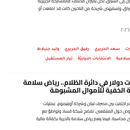
ون إلى السباق، لكن بميزان مختلف، فالمشاركة الحريرية
وراق، وتستنهض شريحة من الناخبين كانت قد امتنعت أو
وت
سعد الحريري
رفيق الحريري
وليد جنبلاط
سلامية
الانتخابات النيابيّة
تيار المستقبل
ات دولار في دائرة الظلام.. رياض سلامة
 الخفية للأموال المشبوهة
ولار اختفت بين مصرف لبنان وشركة أوبتيموم، عمليات
 حول المنتفعين. تفضح شبكة فساد وتواطؤ مع
ي محاسبة. فيما ينعم رياض سلامة بالحرية بكفالة مالية