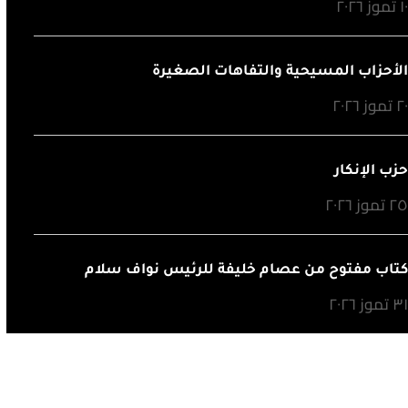
١ تموز ٢٠٢٦
لأحزاب المسيحية والتفاهات الصغيرة
٢ تموز ٢٠٢٦
زب الإنكار
٢ تموز ٢٠٢٦
تاب مفتوح من عصام خليفة للرئيس نواف سلام
٣ تموز ٢٠٢٦