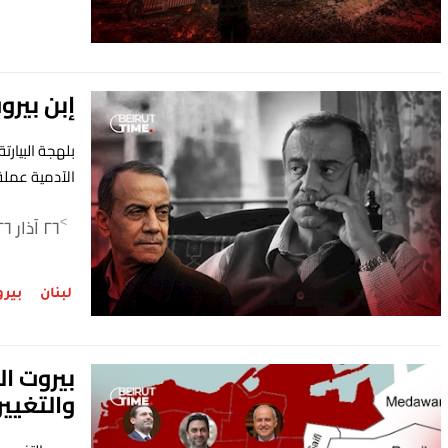
إبن بيرو
بلهجة البيار
الآدمية عملة 
٢٦ آذار ٢٠٢٦
>
لبنان
بير
بيروت ال
والتغيير