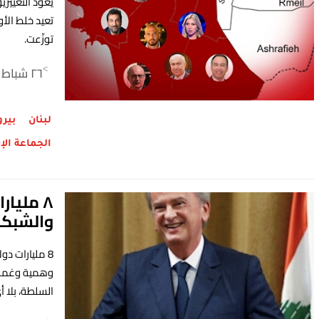
يعود التغييري
تعيد خلط الأ
توزّعت.
٢٦ شباط ٢٠٢٦
>
لبنان
بير
الجماعة الإ
٨ مليار
والشبكة
8 مليارات د
وهمية وغموض
السلطة، بلا أ
قدرها 14 مليون دولاراً دون التحقيق في مصدرها.