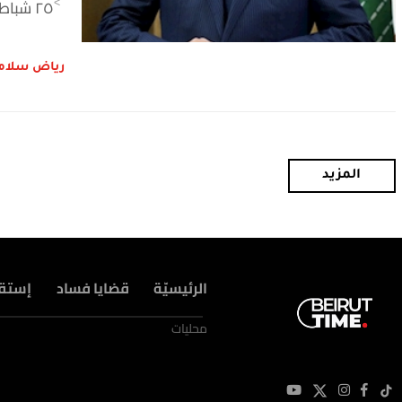
٢٥ شباط ٢٠٢٦
>
رياض سلام
المزيد
الرئيسيّة
قضايا فساد
إستق
محليات