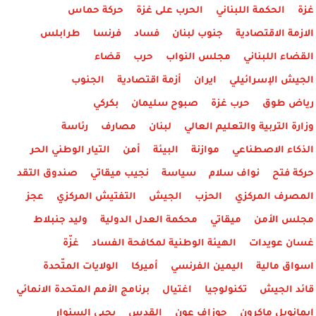
غزة
الحكمة اللبناني
الحرب على غزة
حركة حماس
الازمة الاقتصادية
جنوب لبنان
فساد
فرنسا
طرابلس
القضاء اللبناني
مجلس النواب
حرب
قضاء
الجيش الإسرائيلي
ايران
أزمة اقتصادية
الجنوب
رياض طوق
حرب غزة
صبوح سليمان
بكركي
وزارة التربية والتعليم العالي
لبنان
مصارف
رئاسة
الذكاء الاصطناعي
موازنة
البيئة
أمن
التيار الوطني الحر
حركة فتح
نواف سلام
سياسة
نجيب ميقاتي
صندوق التقد
المصرف المركزي
الحزب
الجيش
التفتيش المركزي
عجز
مجلس الأمن
ميقاتي
محكمة العدل الدولية
وليد جنبلاط
غسان عويدات
الهيئة الوطنية لمكافحة الفساد
غزّة
اسواق مالية
اليمين الفرنسي
أميركا
الولايات المتّحدة
قائد الجيش
تكنولوجيا
اغتيال
برنامج الأمم المتحدة الانمائي
ايمانويل ماكرون
جوزاف عون
القدس
يحيى السنوار