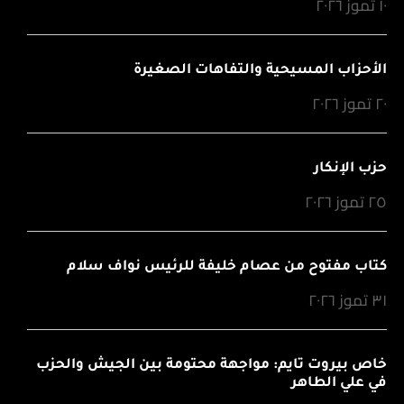
١٠ تموز ٢٠٢٦
الأحزاب المسيحية والتفاهات الصغيرة
٢٠ تموز ٢٠٢٦
حزب الإنكار
٢٥ تموز ٢٠٢٦
كتاب مفتوح من عصام خليفة للرئيس نواف سلام
٣١ تموز ٢٠٢٦
خاص بيروت تايم: مواجهة محتومة بين الجيش والحزب
في علي الطاهر