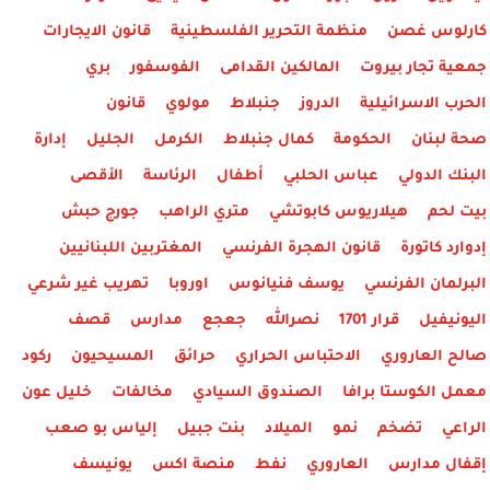
كارلوس غصن
منظمة التحرير الفلسطينية
قانون الايجارات
جمعية تجار بيروت
المالكين القدامى
الفوسفور
بري
الحرب الاسرائيلية
الدروز
جنبلاط
مولوي
قانون
صحة لبنان
الحكومة
كمال جنبلاط
الكرمل
الجليل
إدارة
البنك الدولي
عباس الحلبي
أطفال
الرئاسة
الأقصى
بيت لحم
هيلاريوس كابوتشي
متري الراهب
جورج حبش
إدوارد كاتورة
قانون الهجرة الفرنسي
المغتربين اللبنانيين
البرلمان الفرنسي
يوسف فنيانوس
اوروبا
تهريب غير شرعي
اليونيفيل
قرار 1701
نصرالله
جعجع
مدارس
قصف
صالح العاروري
الاحتباس الحراري
حرائق
المسيحيون
ركود
معمل الكوستا برافا
الصندوق السيادي
مخالفات
خليل عون
الراعي
تضخم
نمو
الميلاد
بنت جبيل
إلياس بو صعب
إقفال مدارس
العاروري
نفط
منصة اكس
يونيسف