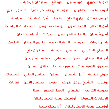
صونيا الخوري
هوكستين
الودائع
سليمان فرنجية
أكرم شهيب
طهران
اليوم التالي بعد حرب غزّة
دستور
بري
فراس حمدان
رازي الحاج
بعبدا
شركات ناشئة
سياسة
أمن المطار
المتقاعدون
يوسف فنانوس
الانتخابات الرئاسية
أمل شعبان
الطلبة العراقيين
شركات
أسامة حمدان
ياسر عرفات
مدرسة
القبة الحديدة
طارق البيطار
الطعن
السراي الحكومي
بنشعي
فرنجية
المطران حاج
أدوية السرطان
معراب
ميقاتي
تعليم السوريين
صندوق التعويضات
تيمور جنبلاط
طلال أرسلان
طوني فرنجية
أمل شعبان
ارسلان
عباس الحلبي
فيسبوك
يوتيوب
الشيخ موفق طريف
جنوب
محلس الأمن
نفايات
مدرسة التوجيه
اعتصام
الخط الاصفر
ميتا
الإعلانات الممولة
أوزمبيك صحة الأبيض لبنان
أوزمبيك صحة الأبيض لبنان
أوزمبيك صحة