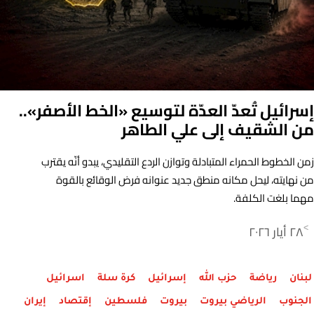
إسرائيل تُعدّ العدّة لتوسيع «الخط الأصفر»..
من الشقيف إلى علي الطاهر
زمن الخطوط الحمراء المتبادلة وتوازن الردع التقليدي، يبدو أنّه يقترب
من نهايته، ليحل مكانه منطق جديد عنوانه فرض الوقائع بالقوة
مهما بلغت الكلفة.
٢٨ أيار ٢٠٢٦
>
لبنان
رياضة
حزب الله
إسرائيل
كرة سلة
اسرائيل
الجنوب
الرياضي بيروت
بيروت
فلسطين
إقتصاد
إيران