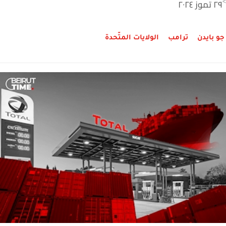
٢٩ تموز ٢٠٢٤
>
جو بايدن
ترامب
الولايات المتّحدة