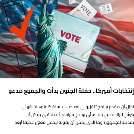
إنتخابات أميركا.. حفلة الجنون بدأت والجميع مدعو
تخيّل أنّ مقدم برنامج تلفزيوني وصاحب سلسلة كازينوهات قرر أن
يترشح للرئاسة في بلادك. أي برنامج سياسي أوعقائدي يمكن أن
يقدمه للجمهور؟ وما الذي يمكن أن يقوله ليحمل معنىً عميقاً أبعد
من الإستعراض، التباهي والمناكفة؟