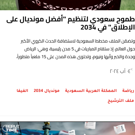
طموح سعودي لتنظيم "أفضل مونديال على
الإطلاق" في 2034
وتضمّن الملف مخطط السعودية لاستضافة الحدث الكروي الأكبر
حول العالم، إذ ستقام المباريات في 5 مدن رئيسية، وهي: الرياض
وجدة والخبر وأبها ونيوم، وتحتوي هذه المدن على 15 ملعباً متطوراً،
منها 11 ملعباً جديداً. كما أن خطة الاستضافة تمتد لـ 10 مدن داعمة
٠٤ آب ٢٠٢٤
>
للمدن المضيفة، يتم فيها استضافة بعض معسكرات المنتخبات
المشاركة قبل وأثناء المونديال.
رياضة
الممكلة العربية السعودية
مونديال 2034
الفيفا
ملف الترشيح