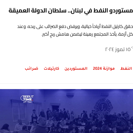
مستوردو النفط في لبنان.. سلطان الدولة العميقة
حقق كارتيل النفط أرباحاً خيالية، ويرفض دفع الضرائب على ربحه. وعند
كل أزمة، يأخذ المجتمع رهينة ليضمن هامش ربحٍ أكبر.
١٥ تموز ٢٠٢٤
>
النفط
موازنة 2024
المستوردين
كارتيلات
ضرائب