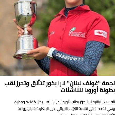
نجمة "غولف لبنان" لارا بخور تتألق وتحرز لقب
بطولة أوروبا للناشئات
نافست اللبنانية لارا بخوّر بطلات أوروبا على اللقب بكل كفاءة وجدارة
وهي تقدمت في قائمة الترتيب النهائي على البلغارية فايا جيورجيفا