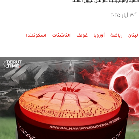
الثانية والبلجيكية غارانس غيبيل الثالثة.
٣٠ أيار ٢٠٢٥
>
لبنان
رياضة
أوروبا
غولف
الناشئات
اسكوتلندا