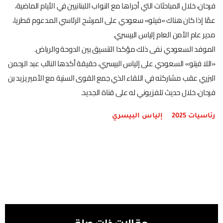
فرحان، خلال المباحثات التي أجراها مع النواب اللبنانيين في الأيام الماضية،
عمَّا إذا كان هناك «فيتو» سعودي على المرشح الرئاسي المدعوم قطريا،
مدير عام الأمن العام إلياس البيسري.
الموفد السعودي نفى ذلك مؤكدا التنسيق بين الدوحة والرياض.
«اللا فيتو» السعودي على إلياس البيسري، حقيقة أكدها النائب عبد الرحمن
البزري عقب مشاركته في اللقاء الذي جمع القوى السنية مع الأمير يزيد بن
فرحان، خلال حديث تلفزيوني له على قناة الجديد.
رئاسيات 2025
إلياس البيسري