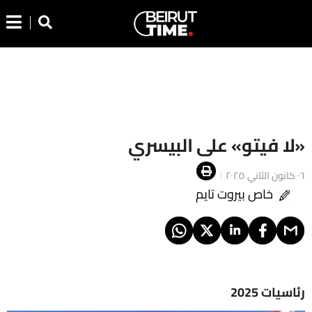
«لا فيتو» على البيسري
٠٦ كانون الثاني ٢٠٢٥
خاص بيروت تايم
رئاسيات 2025