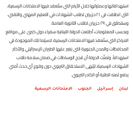
استهدافاتها وعملياتها خلال الأيام التي ستُعقد فيها الامتحانات الرسمية،
التي انطلقت في ٢١ حزيران لطلاب الشهادات في التعليم المهني والتقني،
وستنطلق في ٢٩ حزيران لطلاب الثانوية العامة.
وبحسب المعلومات، أطلعت الدولة اللبنانية سفراء دول كبرى على مواقع
المراكز التي ستُعقد فيها الامتحانات الرسمية، لاسيّما تلك الموجودة في
المحافظات والمدن الجنوبية التي يَغير عليها الطيران الإسرائيلي والأكثر
استهدافاً. وتمنَّت الدولة أن تنجح الوساطات في ضمان سلامة طلاب
الشهادات الرسمية، ليُنهى الاستحقاق التربوي دون وقوع أي حدث أمني
يدفع ثمنه الطلبة أو الكادر التربوي.
لبنان
إسرائيل
الجنوب
الامتحانات الرسمية