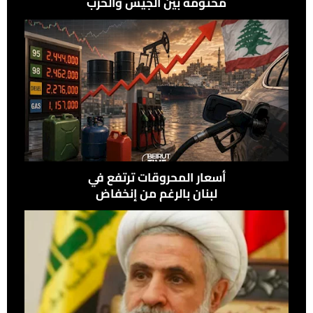
محتومة بين الجيش والحزب
في علي الطاهر
أسعار المحروقات ترتفع في
لبنان بالرغم من إنخفاض
النفط عالميًًا