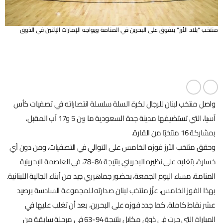
منتخب "بلاد الأرز" يتفوق على البحرين في المنامة ويواجه الإمارات الإثنين في الذوق
واصل منتخب لبنان للرجال لكرة السلة سلسلة انتصاراته في تصفيات كأس
آسيا، التي تستضيفها مدينة جدة السعودية ما بين 5 و17 آب المقبل،
بمشاركة 16 منتخبًا من القارة.
وحقق منتخب الأرز فوزه الخامس على التوالي في التصفيات، ومن دون أي
خسارة، بتغلبه على نظيره البحريني بنتيجة 84-78، في العاصمة البحرينية
المنامة، مساء اليوم الجمعة، بحضور جماهيري جيد من أبناء الجالية اللبنانية.
بهذا الفوز الخامس، عزّز منتخب لبنان صدارته للمجموعة السادسة برصيد
عشر نقاط كاملة. كما جدد فوزه على البحرين، بعد أن تغلب عليها في
المباراة التي جرت في ذوق مكايل بنتيجة 94-63 في مرحلة سابقة من