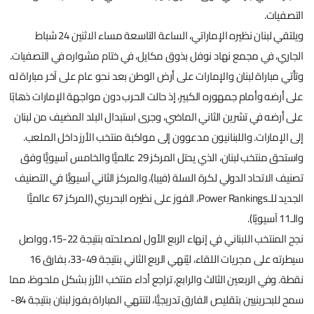
التصفيات.
ويلتقي لبنان نظيره الإماراتي، الساعة التاسعة مساء الاثنين 24 شباط
الجاري، في مجمع نهاد نوفل بذوق مكايل، في ختام مشواره في التصفيات.
وتأتي مباراة لبنان والإمارات على أرض الوطن بعد نحو عام على آخر مباراة له
على أرضه وأمام جمهوره الكبير، إذ حالت الحرب دون مواجهة الإمارات ذهابًا
على أرضه في تشرين الثاني الماضي، وجرى استبدال البلد المضيف من لبنان
إلى الإمارات. واللبنانيون مدعوون إلى مواكبة منتخب الأرز داخل الملعب.
واستحق منتخب لبنان، الذي يحتل المركز 29 عالميًّا والخامس آسيويًّا وفق
تصنيف الاتحاد الدولي لكرة السلة (فيبا)، والمركز الثاني آسيويًّا في التصنيف
الجديد للـPower Rankings، الفوز على نظيره البحريني (المركز 67 عالميًّا
والـ11 آسيويًا).
نجح المنتخب اللبناني في إنهاء الربع الأول لمصلحته بنتيجة 22-15، وواصل
سيطرته على مجريات اللقاء، ليُنهي الربع الثاني بنتيجة 49-33، بفارق 16
نقطة. وفي الربعين الثالث والرابع، تراجع أداء منتخب الأرز بشكل ملحوظ، مما
سمح للبحرينيين بتقليص الفارق تدريجيًّا، لتنتهي المباراة بفوز لبنان بنتيجة 84-