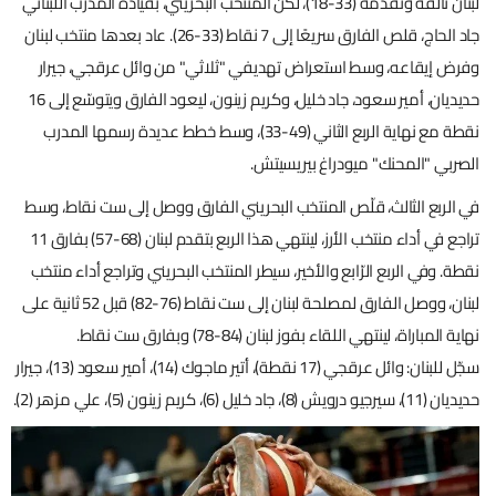
لبنان تألقه وتقدمه (33-18)، لكن المنتخب البحريني، بقيادة المدرب اللبناني
جاد الحاج، قلص الفارق سريعًا إلى 7 نقاط (33-26). عاد بعدها منتخب لبنان
وفرض إيقاعه، وسط استعراض تهديفي "ثلاثي" من وائل عرقجي، جيرار
حديديان، أمير سعود، جاد خليل، وكريم زينون، ليعود الفارق ويتوسّع إلى 16
نقطة مع نهاية الربع الثاني (49-33)، وسط خطط عديدة رسمها المدرب
الصربي "المحنك" ميودراغ بيريسيتش.
في الربع الثالث، قلّص المنتخب البحريني الفارق ووصل إلى ست نقاط، وسط
تراجع في أداء منتخب الأرز، لينتهي هذا الربع بتقدم لبنان (68-57) بفارق 11
نقطة. وفي الربع الرّابع والأخير، سيطر المنتخب البحريني وتراجع أداء منتخب
لبنان، ووصل الفارق لمصلحة لبنان إلى ست نقاط (76-82) قبل 52 ثانية على
نهاية المباراة، لينتهي اللقاء بفوز لبنان (84-78) وبفارق ست نقاط.
سجّل للبنان: وائل عرقجي (17 نقطة)، أتير ماجوك (14)، أمير سعود (13)، جيرار
حديديان (11)، سيرجيو درويش (8)، جاد خليل (6)، كريم زينون (5)، علي مزهر (2).