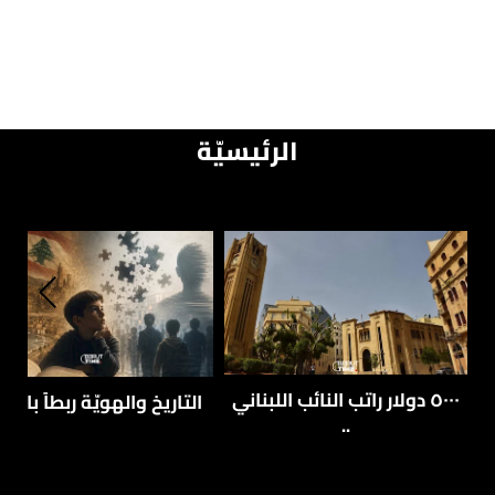
الرئيسيّة
٥٠٠٠ دولار راتب النائب اللبناني
التاريخ والهويّة ربطاً بالتعل
..