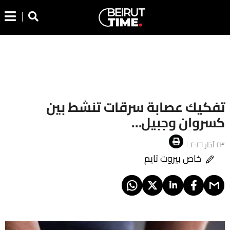
تفكيك عصابة سرقات تنشط بين
كسروان وجبيل…
٢٣ آذار ٢٠٢٦
خاص بيروت تايم