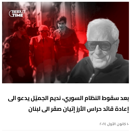
بعد سقوط النظام السوري، نديم الجميّل يدعو الى
إعادة قائد حراس الأرز إتيان صقر الى لبنان
١٠ كانون الأول ٢٠٢٤