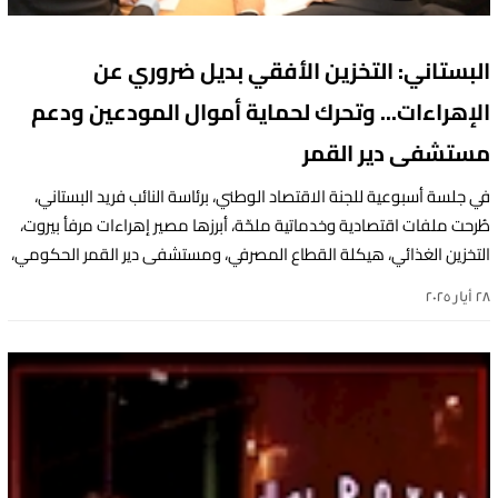
البستاني: التخزين الأفقي بديل ضروري عن
الإهراءات... وتحرك لحماية أموال المودعين ودعم
مستشفى دير القمر
في جلسة أسبوعية للجنة الاقتصاد الوطني، برئاسة النائب فريد البستاني،
طُرحت ملفات اقتصادية وخدماتية ملحّة، أبرزها مصير إهراءات مرفأ بيروت،
التخزين الغذائي، هيكلة القطاع المصرفي، ومستشفى دير القمر الحكومي،
إضافة إلى الوضع المعيشي والحد الأدنى للأجور.
٢٨ أيار ٢٠٢٥