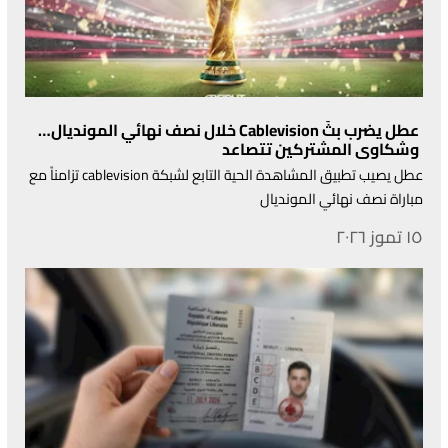
عطل يضرب بثّ Cablevision خلال نصف نهائي المونديال…
وشكاوى المشتركين تتصاعد
عطل يصيب تطبيق المشاهدة الحية التابع لشبكة cablevision تزامناً مع
مباراة نصف نهائي المونديال
١٥ تموز ٢٠٢٦