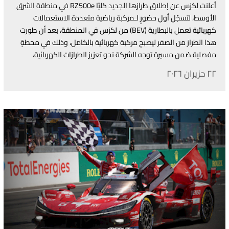
أعلنت لكزس عن إطلاق طرازها الجديد كليًا RZ500e في منطقة الشرق
الأوسط، لتسجّل أول حضورٍ لـمركبة رياضية متعددة الاستعمالات
كهربائية تعمل بالبطارية (BEV) من لكزس في المنطقة، بعد أن طورت
هذا الطراز من الصفر ليصبح مركبة كهربائية بالكامل، وذلك في محطةٍ
مفصلية ضمن مسيرة توجه الشركة نحو تعزيز الطرازات الكهربائية،
مجسِّدةً المرحلة التالية من استراتيجية Lexus Electrified والتزامها التام
٢٢ حزيران ٢٠٢٦
بتحقيق الحياد الكربوني.