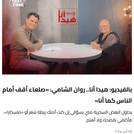
بالفيديو: هيدا أنا.. روان الشامي: «صلعاء أقف أمام
الناس كما أنا»
يحاول البعض السخرية مني بسؤالي إن كنت أملك ربطة شعر أو «ماسكارا»،
فأكتفي بالضحك ولا أهتم
٢٤ آب ٢٠٢٥