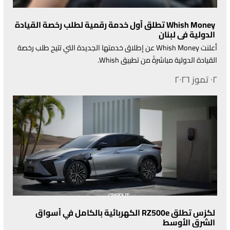
Whish Money تطلق أول خدمة رقمية لطلب رخصة القيادة
الدولية في لبنان
أعلنت Whish Money عن إطلاق خدمتها الجديدة التي تتيح طلب رخصة
القيادة الدولية مباشرةً من تطبيق Whish.
٠٢ تموز ٢٠٢٦
لكزس تطلق RZ500e الكهربائية بالكامل في أسواق
الشرق الأوسط