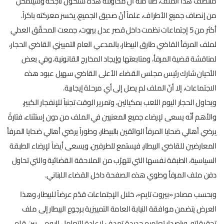
منتصف هذا الملف، ظناً منه أنّ محاولته هذه ستكون ناجحة وسيتمكن
من إنصاف جميع الأطراف، علماً أنّ صديق الجميع، يخسر معركته باكراً.
أكثر من 5 إجتماعات نظمت داخل قصر عدل بيروت، جمعت المحقّق العدلي
لملف المرفأ القاضي طارق البيطار، بالمدعي العام التمييزي القاضي الحجار،
لمناقشة قضية المرفأ، ومتابعتها وإيجاد المخارج القانونية، وفي بعض
الأحيان شارك رئيس مجلس القضاء الأعلى القاضي سهيل عبود هذه
الاجتماعات، إلا أنّ الملف لم يصل إلى أي مرحلة إيجابية.
ويحاول الحجار اليوم اللعب بمكيالين، وتمرير الوقت تجنباً للإنفجار الكبير،
والأهم أنّه يسعى لإرضاء جميع المعنيين في الملف من دون إستثناء، فتارةً
يرضي أهالي ضحايا المرفأ الواثقين بالبيطار، وطوراً يرضي أهالي ضحايا المرفأ
المعارضين للقاضي البيطار، فيستمع للطرفين، ويسعى أيضاً لإرضاء الطبقة
السياسية، الطبقة نفسها التي تتهرّب من الملاحقة القضائية والتي تحاول
دفن ملف المرفأ وطوي هذه الصفحة داخل القضاء اللبناني.
وبحسب مصادر «بيروت تايم»، خلال الإجتماعات قدّم عرضاً للبيطار، وهذا
العرض يتضمن موافقة النيابة العامة التمييزية برجوع البيطار إلى ملف
تحقيقاته، وبإصدار تعاميم جديدة تهدف لإعادة التعامل اليومي بين قلم