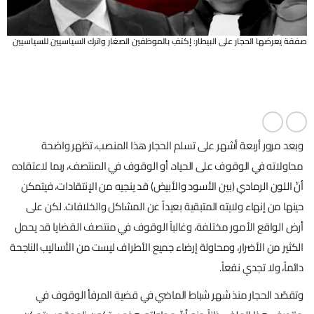
صفقة يعرضها الحجار على البيطار: إكتفِ بالموظفين الصغار واترك السياسيين للسياسيين
وبعد مرور أربعة أشهر على تسلم الحجار هذا المنصب، تظهر واضحة
محاولاته في الوقوف على الحياد، أو الوقوف في المنتصف، ربما لاعتقاده
أنّ اللون الرمادي (بين الأسود والأبيض) قد ينجيه من الإنتقادات، فيتمكن
حينها من إنهاء ولايته المتبقية بعيداً عن المشاكل والخلافات. لكن على
أرض الواقع الأمور مختلفة، وغالباً الوقوف في منتصف القضايا قد يحمل
الكثير من الأضرار، ومحاولة إرضاء جميع الأطراف ليست من الأساليب الناجحة
دائماً، ولا تجدي نفعاً.
وتقصّد الحجار منذ شهر شباط الماضي في قضية المرفأ الوقوف في