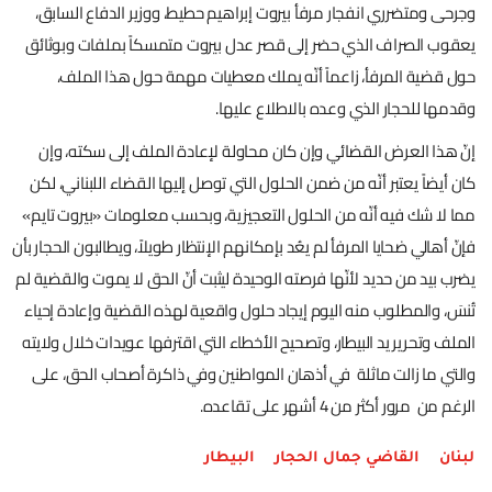
وجرحى ومتضرري انفجار مرفأ بيروت إبراهيم حطيط، ووزير الدفاع السابق،
يعقوب الصراف الذي حضر إلى قصر عدل بيروت متمسكاً بملفات وبوثائق
حول قضية المرفأ، زاعماً أنّه يملك معطيات مهمة حول هذا الملف،
وقدمها للحجار الذي وعده بالاطلاع عليها.
إنّ هذا العرض القضائي وإن كان محاولة لإعادة الملف إلى سكته، وإن
كان أيضاً يعتبر أنّه من ضمن الحلول التي توصل إليها القضاء اللبناني، لكن
مما لا شك فيه أنّه من الحلول التعجيزية، وبحسب معلومات «بيروت تايم»
فإنّ أهالي ضحايا المرفأ لم يعُد بإمكانهم الإنتظار طويلاً، ويطالبون الحجار بأن
يضرب بيد من حديد لأنّها فرصته الوحيدة ليثبت أنّ الحق لا يموت والقضية لم
تُنسَ، والمطلوب منه اليوم إيجاد حلول واقعية لهذه القضية وإعادة إحياء
الملف وتحرير يد البيطار، وتصحيح الأخطاء التي اقترفها عويدات خلال ولايته
والتي ما زالت ماثلة في أذهان المواطنين وفي ذاكرة أصحاب الحق، على
الرغم من مرور أكثر من 4 أشهر على تقاعده.
لبنان
القاضي جمال الحجار
البيطار