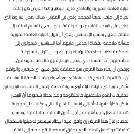
النيابة العامة التمييزية والقاضي طارق البيطار، وهذا العرض هو إعادة
الحياة إلى ملف المرفأ المجمد، ولكن في المقابل، هناك بعض الشروط التي
ينبغي على البيطار التقيّد بها، والموافقة عليها، وهي تقسيم الملف إلى
ملفات صغرى بحسب الإختصاص. يعني أن تتولى النيابة العامة التمييزية
مسألة ملاحقة القضاة المدعى عليهم. أما السياسيين فيحولون إلى
المحكمة العليا لمحاكمة الرؤساء والوزراء وهي تتولى مسؤولية
محاكمتهم. أما القسم الذي يتبقى للبيطار فهو ملاحقة الموظفين.
ويمكن أن يعتبر هذا العرض هو كصفقة يتفق عليها أي طرفين، والواضح
أنّ هذا العرض لو نجح كان سيتماشى مع أهواء ورغبات الطبقة السياسية
بشكل كبير، التي حاولت طيلة أربع سنوات مضت إقفال الملف قضائياً وتطيير
التحقيقات لعدم ملاحقتها، فالمنظومة ومنذ لحظة شعورها أنّ البيطار
يشكل خطراً عليها، لجأت إلى إشعال الشارع اللبناني، وكانت على جهوزية
كاملة لافتعال حرب أهلية من أجل تأمين الحماية الكاملة لها. وبحسب
المصادر فإنّ هذا العرض إن وافق عليه البيطار، سيسمح له حينها باستكمال
تحقيقاته وبتحويل الملف الذي يحقق فيه بعد الإنتهاء منه إلى النيابة