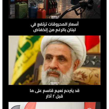
أسعار المحروقات ترتفع في
لبنان بالرغم من إنخفاض
النفط عالميًًا
قد يترحم نعيم قاسم على ما
قبل ٢ آذار