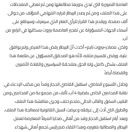
العامة التمييزية التي تبدي بدورها مطالعتها ومن ثم تعطي الملاحظات
على هذا الملف، ومن ثم يصدر البيطار قراره الاتهامي المؤلف من حوالى
ألف صفحة، ويقدم هذا القرار للرأي العام الذي سيعرف وسيطلع على
أسماء الجهات المسؤولة عن تفجير العاصمة بيروت بسكانها في الرابع من
آب.
ولكن، مصادر«بيروت تايم» أكدت أنّ البيطار رفض هذا العرض ولم يوافق
عليه، ورفض تقسيم ملفه، لأنّه هو المحقق المسؤول عن متابعة هذا
الملف بشكل كامل، وله الحق بملاحقة السياسيين والقادة الأمنيين
والقضاة أيضاً.
وخلال الأسبوع الماضي، استقبل القاضي الحجار وفداً من مكتب الإدعاء في
نقابة المحامين الخاص بقضية 4 آب، تألف من مجموعة من المحامين ومن
النقيب السابق والنائب الحالي ملحم خلف، وجرى مناقشة هذا الملف
والطرق التي أدت إلى عرقلته وعرضت السبل القانونية لمعالجة هذا الملف،
وبعد أيام استقبل الحجار وفد من أهالي ضحايا المرفأ المعارضة لعمل
البيطار، والمطالبة بتغييره، وهذا اللقاء ضم رئيس تجمع أهالي شهداء