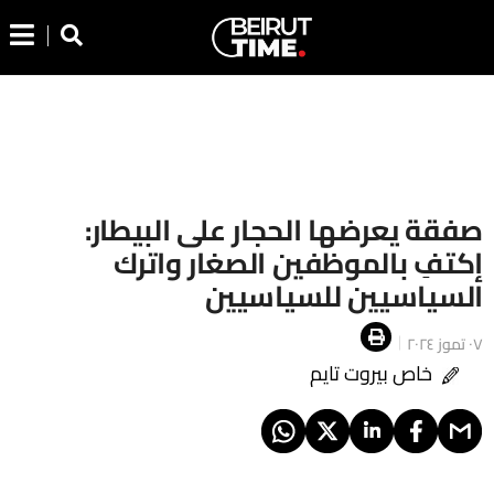
صفقة يعرضها الحجار على البيطار:
إكتفِ بالموظفين الصغار واترك
السياسيين للسياسيين
٠٧ تموز ٢٠٢٤
خاص بيروت تايم