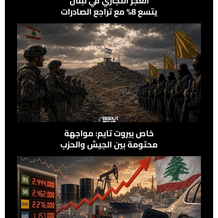
العجز التجاري في لبنان
يتسع 8% مع تراجع الصادرات
وإرتفاع الواردات
خاص بيروت تايم: مواجهة
محتومة بين الجيش والحزب
في علي الطاهر