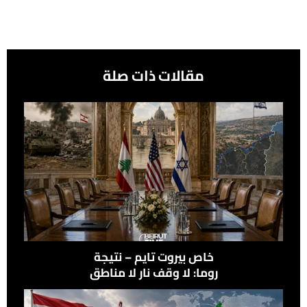
مقالات ذات صلة
خاص بيروت تايم – نتيجة
روما: لا وقف نار لا مناطق
نموذجيّة ولا انسحاب