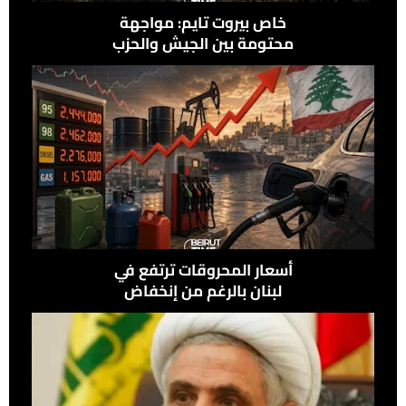
خاص بيروت تايم: مواجهة
محتومة بين الجيش والحزب
في علي الطاهر
أسعار المحروقات ترتفع في
لبنان بالرغم من إنخفاض
النفط عالميًًا