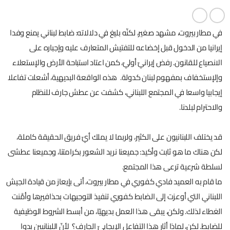
في مطار بيروت، مشهد صغير، لكنّه بليغ في دلالاته: ضابط لبناني يمنع وفدا
إيرانيا من الدخول قبل إخضاعه للتفتيش المتعارف عليه وإجباره على
الانصياع للقانون. رفض إيرانيّ أوليّ، كمن اعتاد استباحة الأرض والإستعلاء
وإلإستخفاف بمفهوم لبنان كدولة. هذه الواقعة البديهية، أشعلت تفاعلا
إيجابيا واسعا في المجتمع اللبناني، كشفت عن عطش جارف للنظام
والاحترام لبلدنا.
قد يختلف اللبنانيون على الكثير، ولربما لا يملك أيّ فريق الحقيقة كاملة،
لكن هناك ما هو ثابت وأكيد: جميعنا نريد الشعور بكرامتنا، وجميعنا عطشى
لسلطة شرعية ترعى هذا المجتمع.
ما قام به العميد فادي كفوري في مطار بيروت، أتى بإيعاز من قيادة الجيش
اللبناني التي أوعزت إلى الضابط كفوري تنفيذ التوجيهات بحذافيرها وأمَّنت
الغطاء لذلك. ولكن، يبقى هذا العمل بديهيّا، من أبسط الشروط الوظيفية
للضابط. لكن، لماذا أثار هذا التفاعل الإيجابيّ الجارف؟ لأنّ اللبنانيين بدوا