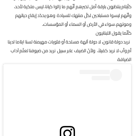
كأيتام ينتظرون بارقة أمل تخبرهم أنّهم ما زالوا كيانا، ليس ملكية لأحد،
وأنّهم ليسوا مستباحين لكلّ منتهك للسيادة وهو يحدّد إيقاع حياتهم
وموتهم، سواء في الأرض أو السماء أو المؤسسات،.
كأنّما يقول اللبنانيون
نريد دولة قانون، لا دولة آلهة مسلحة أو فئويات مهيمنة لسنا ايتاما لدينا
أم وأب لا نريد كفيلاً، ولأنّ الضيف عابر سبيل نريد من ضيوفنا تعلّم آداب
الضيافة.