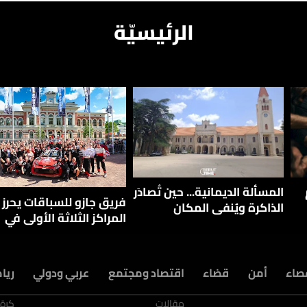
الرئيسيّة
المسألة الديمانية... حين تُصادَر
فريق جازو للسباقات يحرز
الذاكرة ويُنفى المكان
المراكز الثلاثة الأولى في
النسخة 75 من رالي فنلندا
صاء
أمن
قضاء
اقتصاد ومجتمع
عربي ودولي
ريا
مقالات
كرة