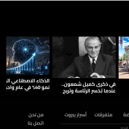
الذكاء الاصطناعي الصيني
في ذكرى كميل شمعون..
نمو 40% في عام واحد
عندما تخسر الرئاسة وتربح
الزعامة
ضة
متفرقات
أسرار بيروت
من نحن
اتصل بنا
 قدم