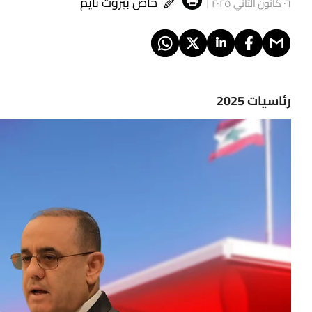
خاص بيروت تايم
٠٦ كانون الثاني ٢٠٢٥
رئاسيات 2025