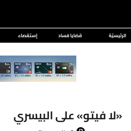
الرئيسيّة
قضايا فساد
إستقصاء
«لا فيتو» على البيسري