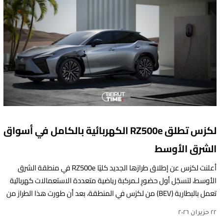
لكزس تطلق RZ500e الكهربائية بالكامل في أسواق
الشرق الأوسط
أعلنت لكزس عن إطلاق طرازها الجديد كليًا RZ500e في منطقة الشرق
الأوسط، لتسجّل أول حضورٍ لـمركبة رياضية متعددة الاستعمالات كهربائية
تعمل بالبطارية (BEV) من لكزس في المنطقة، بعد أن طورت هذا الطراز من
الصفر ليصبح مركبة كهربائية بالكامل، وذلك في محطةٍ مفصلية ضمن
٢٢ حزيران ٢٠٢٦
مسيرة توجه الشركة نحو تعزيز الطرازات الكهربائية، مجسِّدةً المرحلة التالية