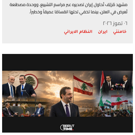
مشهد مُزيّف تُحاول إيران تصديره عبر مراسم التشييع، ووحدة مصطنعة
تُعرض في العلن، بينما تخفي تحتها انقسامًا عميقاً وخطيراً.
٠٦ تموز ٢٠٢٦
خامنئي
ايران
النظام الايراني