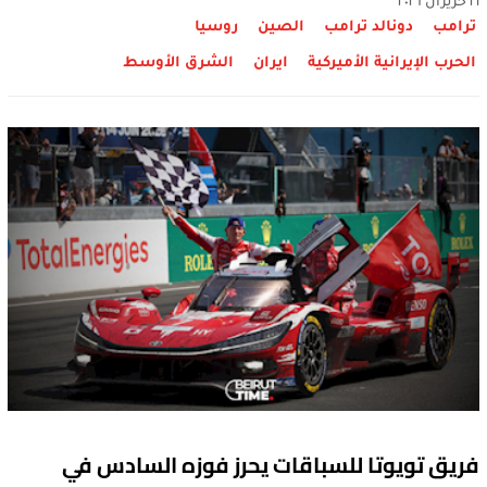
٢١ حزيران ٢٠٢٦
ترامب
دونالد ترامب
الصين
روسيا
الحرب الإيرانية الأميركية
ايران
الشرق الأوسط
فريق تويوتا للسباقات يحرز فوزه السادس في