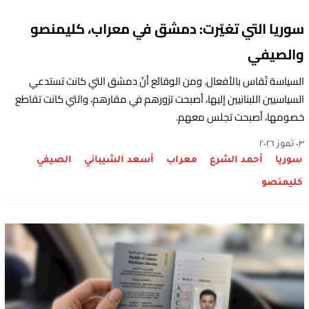
سوريا التي تغيّرت: دمشق في معراب، كليمنصو
والصيفي
السياسة تُقاس بالأفعال. ومن الوقائع أنّ دمشق التي كانت تستدعي
السياسيين اللبنانيين إليها، أصبحت تزورهم في مقارهم، والتي كانت تقاطع
خصومها، أصبحت تجلس معهم.
٠٣ تموز ٢٠٢٦
سوريا
أحمد الشرع
معراب
أسعد الشيباني
الصيفي
كليمنصو