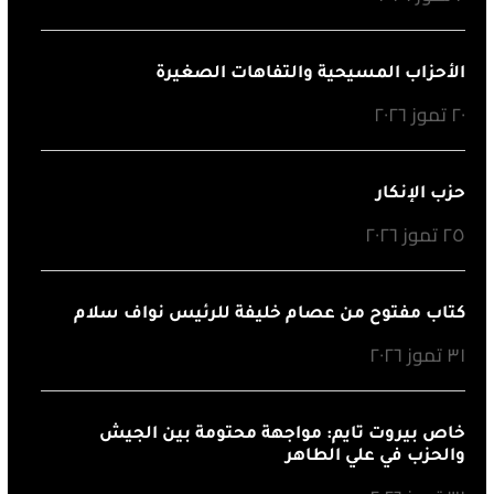
الأحزاب المسيحية والتفاهات الصغيرة
٢٠ تموز ٢٠٢٦
حزب الإنكار
٢٥ تموز ٢٠٢٦
كتاب مفتوح من عصام خليفة للرئيس نواف سلام
٣١ تموز ٢٠٢٦
خاص بيروت تايم: مواجهة محتومة بين الجيش
والحزب في علي الطاهر