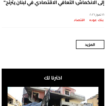
إلى الانكماش: التعافي الاقتصادي في لبنان يترنّح"
١٦ تموز ٢٠٢٦
بنك عوده
اقتصاد
المزيد
اخترنا لك