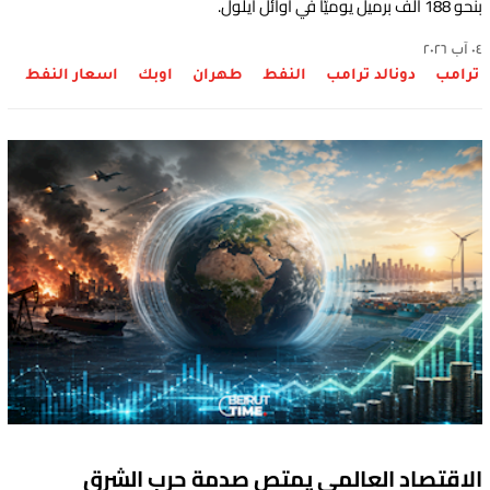
بنحو 188 ألف برميل يوميًّا في أوائل أيلول.
٠٤ آب ٢٠٢٦
ترامب
دونالد ترامب
النفط
طهران
اوبك
اسعار النفط
الاقتصاد العالمي يمتص صدمة حرب الشرق