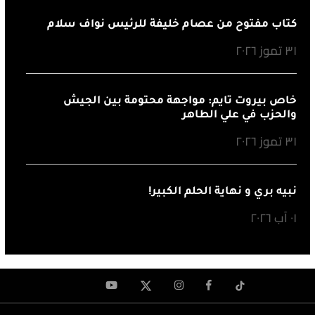
كتاب مفتوح من عصام خليفة للرئيس نواف سلام
٣١ تموز ٢٠٢٦
خاص بيروت تايم: مواجهة محتومة بين الجيش
والحزب في علي الطاهر
٣١ تموز ٢٠٢٦
نبيه بري و نهاية الحلم الكبير!
٠١ آب ٢٠٢٦