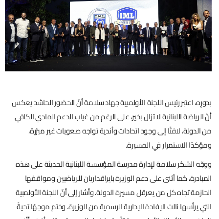
بدورِه، اعتبر رئيس اللجنة الأولمبية جهاد سلامة أنّ الحضور الحاشد يعكس
أنّ الرياضة اللبنانية لا تزال بخير، على الرغم من غياب الدعم المادي الكافي
من الدولة، لافتًا إلى وجود اتحادات وأندية تواجه صعوبات غير مبرّرة،
ومؤكدًا الاستمرار في المسيرة.
ووجّه الشكر سلامة لإدارة مدرسة المؤسسة اللبنانية الحديثة على هذه
المبادرة، كما أثنى على دعم الوزيرة بايراقداريان للرياضيين ومواقفها
الحازمة تجاه كل من يعرقل مسيرة الدولة. وأشار إلى أنّ اللجنة الأولمبية
التي يرأسها نالت الإفادة الإدارية الرسمية من الوزيرة. وختم موجهًا تحيةً