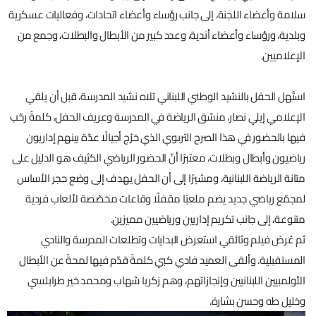
سلامة وأعضاء اللجنة، إلى جانب رؤساء وأعضاء اتحادات، وفعاليات عسكرية
وبلدية، ورؤساء وأعضاء أندية، وعدد كبير من الأبطال والبطلات، وجمع من
الإعلاميين.
استُهل الحفل بالنشيد الوطني اللبناني تلاه نشيد المدرسة، قبل أن يلقي
الإعلامي إيلي نصار، منسّق الرياضة في المدرسة وعريف الحفل، كلمةً رحّب
فيها بالحضور في هذا الصرح التربوي الذي خرّج أجيالًا عدّة بينهم إداريون
رياضيون وأبطال وبطلات، معتبرًا أنّ الحضور الرياضي الكثيف هو الدليل على
متانة الرياضة اللبنانية، ومشيرًا إلى أن الحفل يهدف إلى وضع حجر الأساس
لمجمّع رياضي جديد يضم ملعبًا مقفلًا وقاعات مخصّصة لألعاب فردية
متنوعة، إلى جانب تكريم إداريين ورياضيين مميزين.
ثم عُرض فيلم وثائقي استعرض البدايات وتطلعات المدرسة والنادي
المستقبلية. وألقى العميد فادي كبي كلمةً قدّم فيها لمحةً عن الأبطال
الأولمبيين اللبنانيين وإنجازاتهم، وهم زكريا شهاب ومحمد خير طرابلسي
وخليل طه وحسن بشارة.