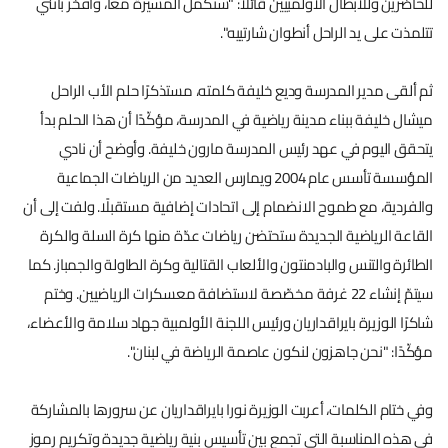
للحاضرين وللأبطال الأولمبيين قائلًا: "سنكمل المسيرة معًا، وأفخر بأنّني
تتلمذت على يد الراحل أنطوان شارتييه".
ثم ألقى مدير المدرسة وديع خليفة كلمته، مستذكرًا حلم الأب الراحل
ميشال خليفة ببناء مدينة رياضية في المدرسة، مؤكّدًا أن هذا الحلم بدأ
يتحقق اليوم في عهد رئيس المدرسة مارون خليفة. وأوضح أن نادي
المؤسسة تأسس عام 2004 ويمارس العديد من الرياضات الجماعية
والفردية، مع طموح الانضمام إلى اتحادات إضافية مستقبلًا. ولفت إلى أن
القاعة الرياضية الجديدة ستحتضن رياضات عدّة منها كرة السلة والكرة
الطائرة والتنس والبادمنتون والألعاب القتالية وكرة الطاولة والجمباز. كما
سيتمّ إنشاء 22 غرفة مخصّصة لاستضافة معسكرات الرياضيين. وختم
شاكرًا الوزيرة بايراقداريان ورئيس اللجنة الأولمبية جهاد سلامة والأعضاء،
مؤكّدًا: "نحن جاهزون لنكون عاصمة الرياضة في لبنان".
وفي ختام الكلمات، أعربت الوزيرة نورا بايراقداريان عن سرورها بالمشاركة
في هذه المناسبة التي تجمع بين تأسيس بنية رياضية جديدة وتكريم رموز