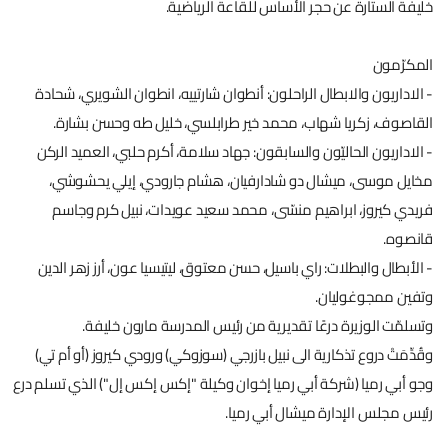
خليفة الستارة عن حجر الأساس للقاعة الرياضية.
المكرّمون
- الاداريون والابطال الراحلون: أنطوان شارتييه، انطوان الشويري، شحادة
القاصوف، زكريا شهاب، محمد خير طرابلسي، خليل طه وحسن بشارة.
- الاداريون الحاليّون والسابقون: جهاد سلامة، أكرم حلبي، العميد الركن
مخايل موسى، ميشال دو شادارفيان، هشام جارودي، إيلي يحشوشي،
فريدي كيروز، ابراهيم منسّى، محمد سعيد عويدات، نبيل كرم وجاسم
قانصوه.
- الأبطال والبطلات: راي باسيل، حسن معتوق، ليتيسيا عون، أرز زهر الدين
وتفين ممجوغوليان.
وتسلمّت الوزيرة درعًا تقديرية من رئيس المدرسة مارون خليفة.
وقُدِّمَتْ دروع تذكارية الى نبيل بازرجي (سوزوكي) ورودي كيروز (أو أم تي)
وجو أبي رميا (شركة أبي رميا إخوان وكيلة "إكس إكس إل") الذي تسلم درع
رئيس مجلس الإدارة ميشال أبي رميا.