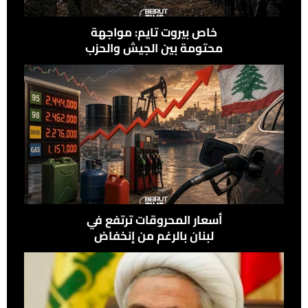
خاص بيروت تايم: مواجهة
محتومة بين الجيش والحزب
في علي الطاهر
أسعار المحروقات ترتفع في
لبنان بالرغم من إنخفاض
النفط عالميًًا