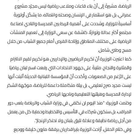
الرياضة، مشيرةً إلى أنّ بناء قاعات وملاعب رياضية ليس مجرّد مشروع
عمراني، بل هو استثمار في الإنسان وصحته وانتمائه، ما يشكّل أولويةً
أساسيةً للوزارة. وشددت على أهمية الربط بين المدرسة والنادي لصناعة
مجتمع أكثر عدالة وتوازنًا، كاشفة عن سعي الوزارة إلى تعميم المنشآت
الرياضية على مختلف المناطق وإتاحة الفرص أمام جميع الشباب من خلال
مسح وطني شامل.
كما اعتبرت الوزيرة أنّ تكريم الرياضيين والإداريين هو تكريم لقيم الالتزام
والمثابرة والنجاح، مثنيةً على جهود الاتحادات التي رفعت اسم لبنان رياضيًا
على الرَّغم من الصعوبات. وأكدت أنّ المؤسسة اللبنانية الحديثة أثبتت أنها
ليست مجرد صرح تعليمي، بل بيئة متكاملة داعمة للرياضة، موجّهة الشكر
لإدارة المدرسة وهيئتها التعليمية وناديها الرياضي.
وختمت الوزيرة: "منذ اليوم لن نكتفي في وزارة الشباب والرياضة بلعب دور
المراقب، بل سنكون شركاء في التأسيس والتخطيط وحماية كل من يعمل
من أجل رياضة نظيفة وعادلة تليق بلبنان ولا تحتكر الإنجاز".
وفي ختام الحفل، أزاحت الوزيرة بايراقداريان برفقة مارون خليفة ووديع