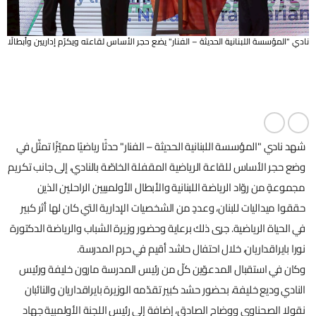
نادي "المؤسسة اللبنانية الحديثة – الفنار" يضع حجر الأساس لقاعته ويكرّم إداريين وأبطالًا
شهد نادي "المؤسسة اللبنانية الحديثة – الفنار" حدثًا رياضيًا مميّزًا تمثّل في
وضع حجر الأساس للقاعة الرياضية المقفلة الخاصّة بالنادي، إلى جانب تكريم
مجموعةٍ من روّاد الرياضة اللبنانية والأبطال الأولمبيين الراحلين الذين
حققوا ميداليات للبنان، وعددٍ من الشخصيات الإدارية التي كان لها أثر كبير
في الحياة الرياضية. جرى ذلك برعاية وحضور وزيرة الشباب والرياضة الدكتورة
نورا بايراقداريان، خلال احتفال حاشد أقيم في حرم المدرسة.
وكان في استقبال المدعوّين كلّ من رئيس المدرسة مارون خليفة ورئيس
النادي وديع خليفة، بحضور حشد كبير تقدّمه الوزيرة بايراقداريان والنائبان
نقولا الصحناوي ووضاح الصادق، إضافة إلى رئيس اللجنة الأولمبية جهاد