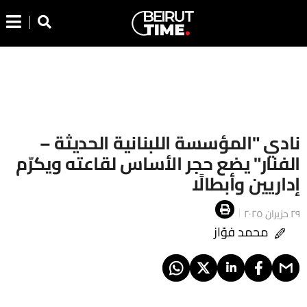
نادي "المؤسسة اللبنانية الحديثة –
الفنار" يضع حجر الأساس لقاعته ويكرّم
إداريين وأبطالًا
٢٩ حزيران ٢٠٢٥
محمد فوّاز